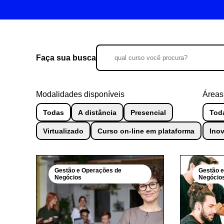
Faça sua busca
Modalidades disponíveis
Áreas
Todas
A distância
Presencial
Tod
Virtualizado
Curso on-line em plataforma
Ino
Gestão e Operações de
Gestão 
Negócios
Negócio