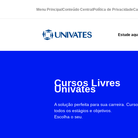
Menu Principal
Conteúdo Central
Política de Privacidade
Ca
Estude aqu
Cursos Livres
Univates
A solução perfeita para sua carreira. Curs
todos os estágios e objetivos.
Escolha o seu.