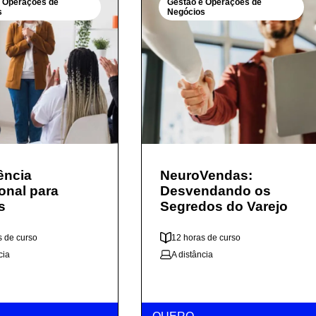
e Operações de
Gestão e Operações de
s
Negócios
gência
NeuroVendas:
onal para
Desvendando os
s
Segredos do Varejo
s de curso
12 horas de curso
cia
A distância