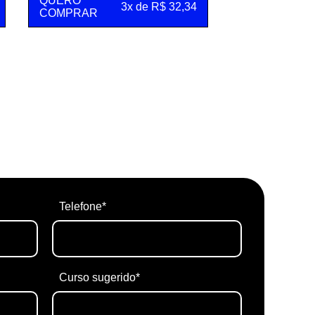
QUERO
3x de R$ 32,34
COMPRAR
Telefone*
Curso sugerido*