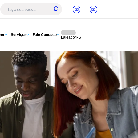
zer
Serviços
Fale Conosco
Lajeado/RS