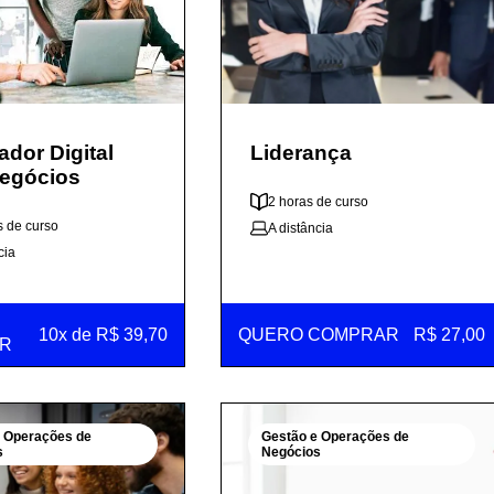
ador Digital
Liderança
Negócios
2 horas de curso
s de curso
A distância
cia
10x de R$ 39,70
QUERO COMPRAR
R$ 27,00
R
e Operações de
Gestão e Operações de
s
Negócios