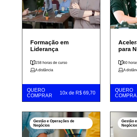
Formação em
Aceler
Liderança
para 
158 horas de curso
60 hora
A distância
A distân
QUERO
QUERO
10x de R$ 69,70
COMPRAR
COMPRA
Gestão e Operações de
Gestão 
Negócios
Negócio