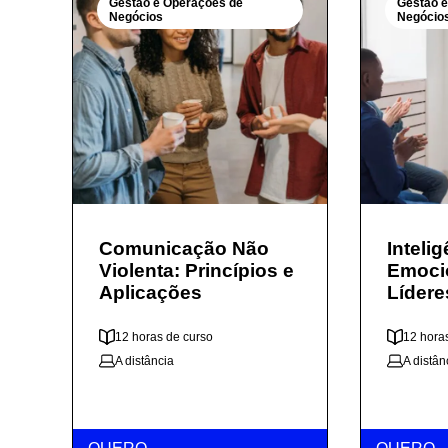
Gestão e Operações de
Gestão 
Negócios
Negócio
Comunicação Não
Inteli
Violenta: Princípios e
Emoci
Aplicações
Lídere
12 horas de curso
12 hora
A distância
A distân