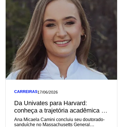
CARREIRAS
17/06/2026
Da Univates para Harvard:
conheça a trajetória acadêmica e
profissional de diplomada em
Ana Micaela Camini concluiu seu doutorado-
Biomedicina pela Univates
sanduíche no Massachusetts General