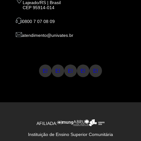
Lajeado/RS | Brasil
CEP 95914-014
0800 7 07 08 09
atendimento@univates.br
E!
E!
E!
E!
E!
AFILIADA:
Instituição de Ensino Superior Comunitária