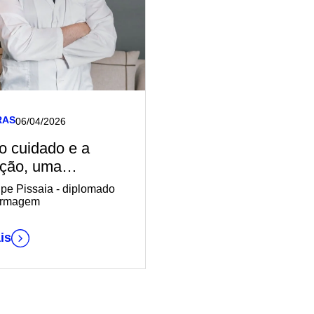
RAS
06/04/2026
o cuidado e a
ção, uma
ória construída
ipe Pissaia - diplomado
ropósito
ermagem
is