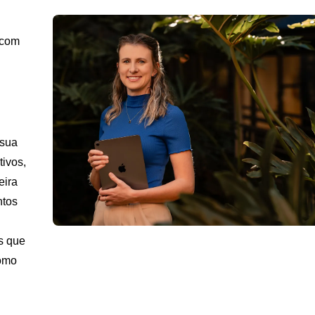
 com
 sua
tivos,
eira
ntos
s que
como