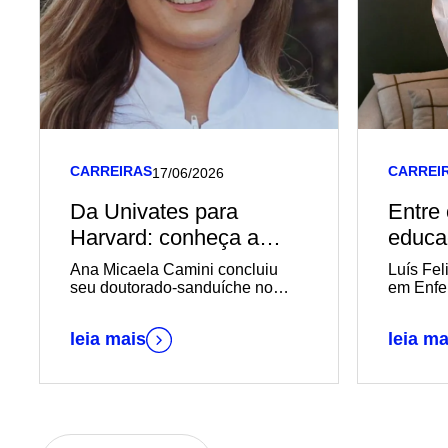
CARREIRAS
CARREI
17/06/2026
Da Univates para
Entre 
Harvard: conheça a
educa
trajetória acadêmica e
trajet
Ana Micaela Camini concluiu
Luís Fel
profissional de
com p
seu doutorado-sanduíche no
em Enf
Massachusetts General Hospital,
diplomada em
vinculado à Harvard Medical
Biomedicina pela
leia mais
leia ma
School
Univates