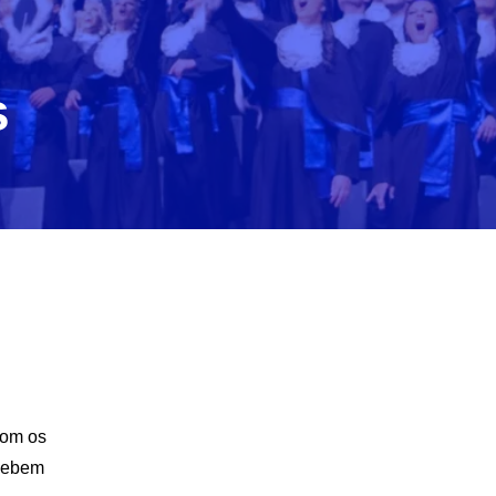
s
com os
ecebem