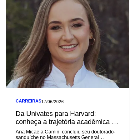
CARREIRAS
17/06/2026
Da Univates para Harvard:
conheça a trajetória acadêmica e
profissional de diplomada em
Ana Micaela Camini concluiu seu doutorado-
Biomedicina pela Univates
sanduíche no Massachusetts General