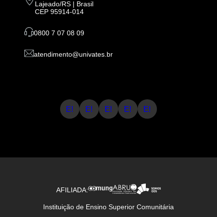
Lajeado/RS | Brasil
CEP 95914-014
0800 7 07 08 09
atendimento@univates.br
E!
E!
E!
E!
E!
AFILIADA:
Instituição de Ensino Superior Comunitária