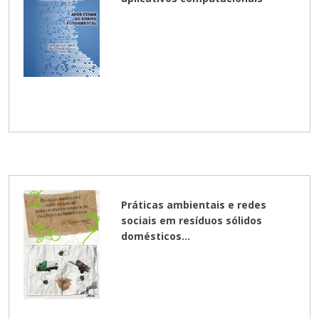
Cursos de Idiomas
Diplomados
Univates & Você - Comunidade
Escolas
Residências Médicas
Trabalhe Conosco
Orquestra Gustavo Adolfo
Univates
Práticas ambientais e redes
sociais em resíduos sólidos
domésticos...