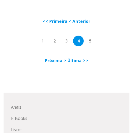
<< Primeira
< Anterior
1
2
3
4
5
Próxima >
Última >>
Anais
E-Books
Livros