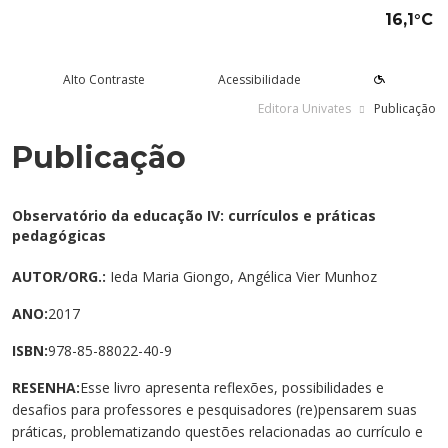
16,1°C
Alto Contraste
Acessibilidade
Editora Univates
Publicação
Publicação
tude aqui
rsos
Univates
squisa e Inovação
tensão
ltura e Lazer
rviços
voltar
voltar
voltar
voltar
voltar
voltar
voltar
Formas de ingresso
Graduação Presencial
Institucional
Pesquisa
Programas e Projetos de
Teatro Univates
Alunos
Observatório da educação IV: currículos e práticas
Extensão
pedagógicas
Vestibular
Graduação a Distância - EAD
A Mantenedora
Tecnovates
Vocal Univates
Comunidade
Cursos Abertos à Comunidade
AUTOR/ORG.:
Ieda Maria Giongo, Angélica Vier Munhoz
Financiamentos e bolsas
Técnicos
Tour Virtual
Portal da Inovação
Biblioteca
Diplomados
ANO:
2017
Assessoria Pedagógica Externa
Por que a Univates?
Mestrados e Doutorados
Avaliação Institucional
Incubadora Tecnológica da
Esporte e Saúde
Empresas
ISBN:
978-85-88022-40-9
Univates - Inovates
Visitas guiadas
Especializações/MBA
Localização
Eventos
Plataforma de Carreiras
RESENHA:
Esse livro apresenta reflexões, possibilidades e
desafios para professores e pesquisadores (re)pensarem suas
Blog Univates
Cursos Crie
Internacional
Atividades Culturais
+Ação
práticas, problematizando questões relacionadas ao currículo e