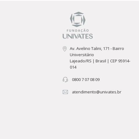
Av. Avelino Talini, 171 - Bairro
Universitário
Lajeado/RS | Brasil | CEP 95914-
014
0800 7 07 08 09
atendimento@univates.br