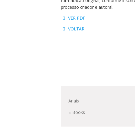
formatação original, conforme inscri
Residências 
Trabalhe Con
Orquestra Gus
processo criador e autoral.
Univates
VER PDF
VOLTAR
Anais
E-Books