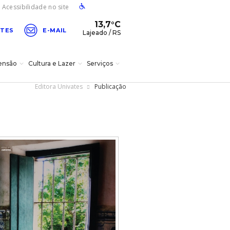
Acessibilidade no site
13,7°C
ATES
E-MAIL
Lajeado / RS
ensão
Cultura e Lazer
Serviços
Editora Univates
Publicação
ver programação do teatro
15/08
Formas de
Teteu Severo em "O
Portal da Inovação
Univates idiomas
ingresso
Tal Guri de
Apartamento 2.0"