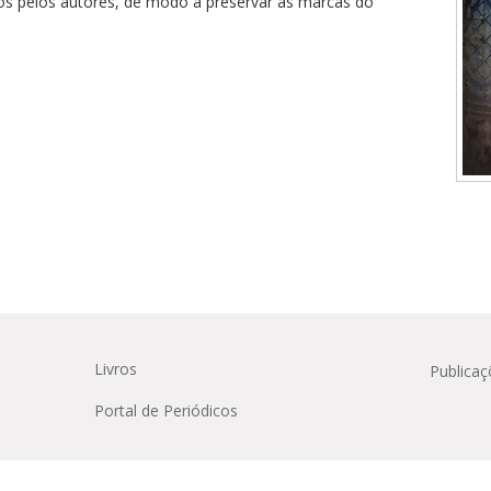
tos pelos autores, de modo a preservar as marcas do
Médicas
osco
tavo Adolfo
Livros
Publicaç
Portal de Periódicos