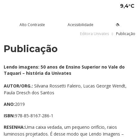
9,4°C
Alto Contraste
Acessibilidade
Editora Univates
Publicação
Publicação
tude aqui
rsos
Univates
squisa e Inovação
tensão
ltura e Lazer
rviços
voltar
voltar
voltar
voltar
voltar
voltar
voltar
Formas de ingresso
Graduação Presencial
Institucional
Pesquisa
Programas e Projetos de
Teatro Univates
Alunos
Lendo imagens: 50 anos de Ensino Superior no Vale do
Extensão
Taquari – história da Univates
Vestibular
Graduação a Distância - EAD
A Mantenedora
Tecnovates
Vocal Univates
Comunidade
Cursos Abertos à Comunidade
AUTOR/ORG.:
Silvana Rossetti Faleiro, Lucas George Wendt,
Financiamentos e bolsas
Técnicos
Tour Virtual
Portal da Inovação
Biblioteca
Diplomados
Paula Dresch dos Santos
Assessoria Pedagógica Externa
Por que a Univates?
Mestrados e Doutorados
Avaliação Institucional
Incubadora Tecnológica da
Esporte e Saúde
Empresas
ANO:
2019
Univates - Inovates
ISBN:
978-85-8167-286-1
Visitas guiadas
Especializações/MBA
Localização
Eventos
Plataforma de Carreiras
RESENHA:
Uma caixa vedada, um pequeno orifício, raios
Blog Univates
Cursos Crie
Internacional
Atividades Culturais
+Ação
luminosos projetados. É desse modo que Lendo Imagens –