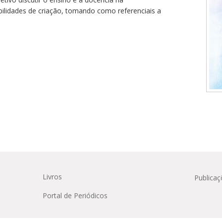
Médicas
osco
tavo Adolfo
lidades de criação, tomando como referenciais a
Livros
Publicaç
Portal de Periódicos