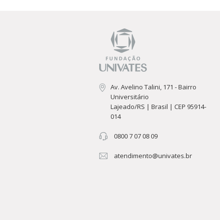
Av. Avelino Talini, 171 - Bairro
Universitário
Lajeado/RS | Brasil | CEP 95914-
014
0800 7 07 08 09
atendimento@univates.br