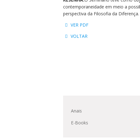
Residências 
Trabalhe Con
Orquestra Gus
contemporaneidade em meio a possibi
Univates
perspectiva da Filosofia da Diferença.
VER PDF
VOLTAR
Anais
E-Books