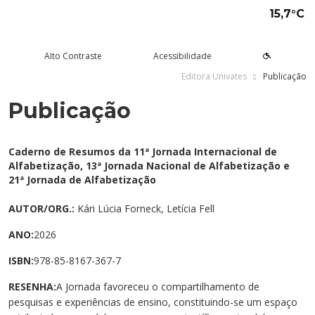
15,7°C
Alto Contraste
Acessibilidade
Editora Univates
Publicação
Publicação
tude aqui
rsos
Univates
squisa e Inovação
tensão
ltura e Lazer
rviços
voltar
voltar
voltar
voltar
voltar
voltar
voltar
Formas de ingresso
Graduação Presencial
Institucional
Pesquisa
Programas e Projetos de
Teatro Univates
Alunos
Caderno de Resumos da 11ª Jornada Internacional de
Extensão
Alfabetização, 13ª Jornada Nacional de Alfabetização e
Vestibular
Graduação a Distância - EAD
A Mantenedora
Tecnovates
Vocal Univates
Comunidade
21ª Jornada de Alfabetização
Cursos Abertos à Comunidade
Financiamentos e bolsas
Técnicos
Tour Virtual
Portal da Inovação
Biblioteca
Diplomados
AUTOR/ORG.:
Kári Lúcia Forneck, Letícia Fell
Assessoria Pedagógica Externa
ANO:
2026
Por que a Univates?
Mestrados e Doutorados
Avaliação Institucional
Incubadora Tecnológica da
Esporte e Saúde
Empresas
Univates - Inovates
ISBN:
978-85-8167-367-7
Visitas guiadas
Especializações/MBA
Localização
Eventos
Plataforma de Carreiras
RESENHA:
A Jornada favoreceu o compartilhamento de
Blog Univates
Cursos Crie
Internacional
Atividades Culturais
+Ação
pesquisas e experiências de ensino, constituindo-se um espaço