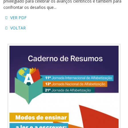
privilegiado para celebrar os avanços científicos e também para
Cursos de Idiomas
Diplomados
Univates & Você - Comunidade
Escolas
confrontar os desafios que...
Residências Médicas
Trabalhe Conosco
Orquestra Gustavo Adolfo
VER PDF
Univates
VOLTAR