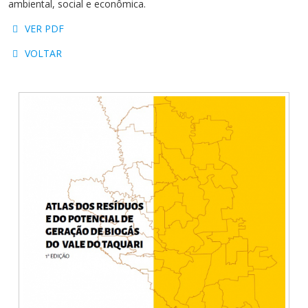
ambiental, social e econômica.
Cursos de Idiomas
Diplomados
Univates & Você - Comunidade
Escolas
VER PDF
Residências Médicas
Trabalhe Conosco
Orquestra Gustavo Adolfo
Univates
VOLTAR