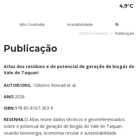
4,9°C
Alto Contraste
Acessibilidade
Editora Univates
Publicação
Publicação
tude aqui
rsos
Univates
squisa e Inovação
tensão
ltura e Lazer
rviços
voltar
voltar
voltar
voltar
voltar
voltar
voltar
Formas de ingresso
Graduação Presencial
Institucional
Pesquisa
Programas e Projetos de
Teatro Univates
Alunos
Atlas dos resíduos e do potencial de geração de biogás do
Extensão
Vale do Taquari
Vestibular
Graduação a Distância - EAD
A Mantenedora
Tecnovates
Vocal Univates
Comunidade
Cursos Abertos à Comunidade
AUTOR/ORG.:
Odorico Konrad et al.
Financiamentos e bolsas
Técnicos
Tour Virtual
Portal da Inovação
Biblioteca
Diplomados
ANO:
2026
Assessoria Pedagógica Externa
Por que a Univates?
Mestrados e Doutorados
Avaliação Institucional
Incubadora Tecnológica da
Esporte e Saúde
Empresas
ISBN:
978-85-8167-363-9
Univates - Inovates
Visitas guiadas
Especializações/MBA
Localização
Eventos
Plataforma de Carreiras
RESENHA:
O Atlas reúne dados técnicos e georreferenciados
sobre o potencial de geração de biogás do Vale do Taquari,
Blog Univates
Cursos Crie
Internacional
Atividades Culturais
+Ação
visando bioenergia, economia circular e sustentabilidade