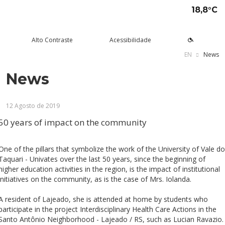
18,8°C
Alto Contraste
Acessibilidade
EN
News
News
tude aqui
rsos
Univates
squisa e Inovação
tensão
ltura e Lazer
rviços
voltar
voltar
voltar
voltar
voltar
voltar
voltar
12 Agosto de 2019
Formas de ingresso
Graduação Presencial
Institucional
Pesquisa
Programas e Projetos de
Teatro Univates
Alunos
Extensão
50 years of impact on the community
Vestibular
Graduação a Distância - EAD
A Mantenedora
Tecnovates
Vocal Univates
Comunidade
Cursos Abertos à Comunidade
Financiamentos e bolsas
Técnicos
Tour Virtual
Portal da Inovação
Biblioteca
Diplomados
One of the pillars that symbolize the work of the University of Vale do
Assessoria Pedagógica Externa
Taquari - Univates over the last 50 years, since the beginning of
Por que a Univates?
Mestrados e Doutorados
Avaliação Institucional
Incubadora Tecnológica da
Esporte e Saúde
Empresas
higher education activities in the region, is the impact of institutional
Univates - Inovates
initiatives on the community, as is the case of Mrs. Iolanda.
Visitas guiadas
Especializações/MBA
Localização
Eventos
Plataforma de Carreiras
A resident of Lajeado, she is attended at home by students who
Blog Univates
Cursos Crie
Internacional
Atividades Culturais
+Ação
participate in the project Interdisciplinary Health Care Actions in the
Santo Antônio Neighborhood - Lajeado / RS, such as Lucian Ravazio.