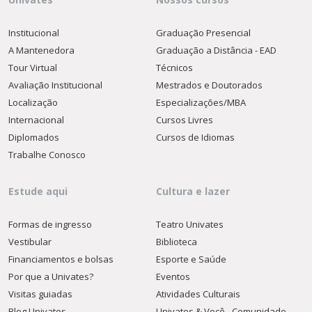
Institucional
Graduação Presencial
A Mantenedora
Graduação a Distância - EAD
Tour Virtual
Técnicos
Avaliação Institucional
Mestrados e Doutorados
Localização
Especializações/MBA
Internacional
Cursos Livres
Diplomados
Cursos de Idiomas
Trabalhe Conosco
Estude aqui
Cultura e lazer
Formas de ingresso
Teatro Univates
Vestibular
Biblioteca
Financiamentos e bolsas
Esporte e Saúde
Por que a Univates?
Eventos
Visitas guiadas
Atividades Culturais
Blog Univates
Univates & Você - Comunidade