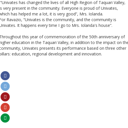
Cursos de Idiomas
Diplomados
Univates & Você - Comunidade
Escolas
“Univates has changed the lives of all High Region of Taquari Valley,
is very present in the community. Everyone is proud of Univates,
Residências Médicas
Trabalhe Conosco
Orquestra Gustavo Adolfo
which has helped me a lot, it is very good”, Mrs. Iolanda.
Univates
For Ravazio, “Univates is the community, and the community is
Univates. It happens every time I go to Mrs. Iolanda's house”.
Throughout this year of commemoration of the 50th anniversary of
higher education in the Taquari Valley, in addition to the impact on th
community, Univates presents its performance based on three other
pillars: education, regional development and innovation.