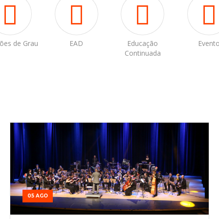
ões de Grau
EAD
Educação
Event
Continuada
05 AGO