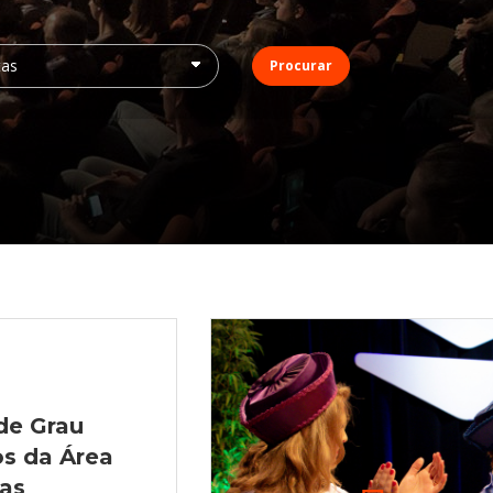
Procurar
de Grau
os da Área
ias