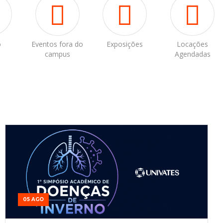
o
Eventos fora do
Exposições
Locações
campus
Agendadas
05 AGO