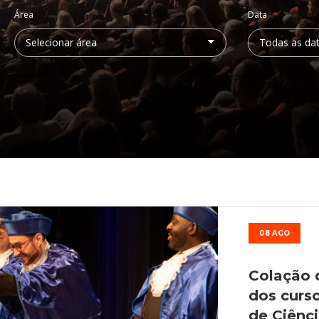
Médicas
osco
tavo Adolfo
Área
Data
08 AGO
Colação 
dos curs
de Ciênc