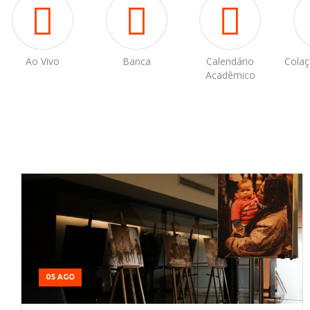
Ao Vivo
Banca
Calendário
Colaç
Acadêmico
05 AGO