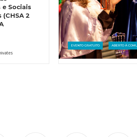
e Sociais
s (CHSA 2
6A
EVENTO GRATUITO
ABERTO À COM
nivates