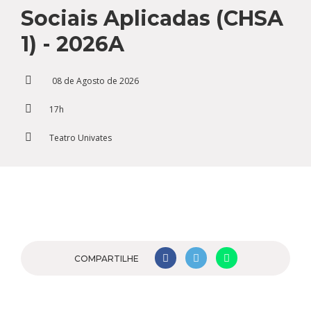
Cursos de Idiomas
Diplomados
Univates & Você - Comunidade
Escolas
Sociais Aplicadas (CHSA
Residências Médicas
Trabalhe Conosco
Orquestra Gustavo Adolfo
1) - 2026A
Univates
08 de Agosto de 2026
17h
Teatro Univates
COMPARTILHE