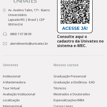
Av. Avelino Talini, 171 - Bairro
Universitário
Lajeado/RS | Brasil | CEP
95914-014
0800 7 07 08 09
Consulte aqui o
cadastro da Univates no
atendimento@univates.br
sistema e-MEC.
Univates
Nossos cursos
Institucional
Graduação Presencial
A Mantenedora
Graduação a Distância - EAD
Tour Virtual
Técnicos
Avaliação Institucional
Mestrados e Doutorados
Localização
Especializações/MBA
Internacional
Cursos Livres