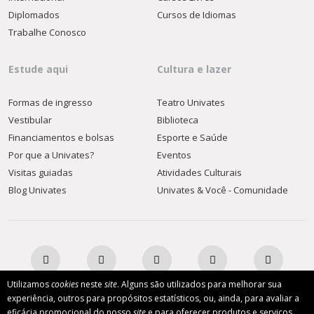
Diplomados
Cursos de Idiomas
Trabalhe Conosco
Estude aqui
Cultura e lazer
Formas de ingresso
Teatro Univates
Vestibular
Biblioteca
Financiamentos e bolsas
Esporte e Saúde
Por que a Univates?
Eventos
Visitas guiadas
Atividades Culturais
Blog Univates
Univates & Você - Comunidade
Utilizamos
cookies
neste
site
. Alguns são utilizados para melhorar sua
experiência, outros para propósitos estatísticos, ou, ainda, para avaliar a
eficácia promocional do nosso
site
e para oferecer produtos e serviços