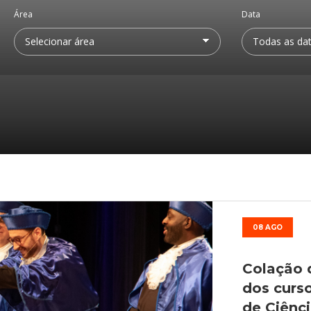
Médicas
osco
tavo Adolfo
Área
Data
08 AGO
Colação 
dos curs
de Ciênc