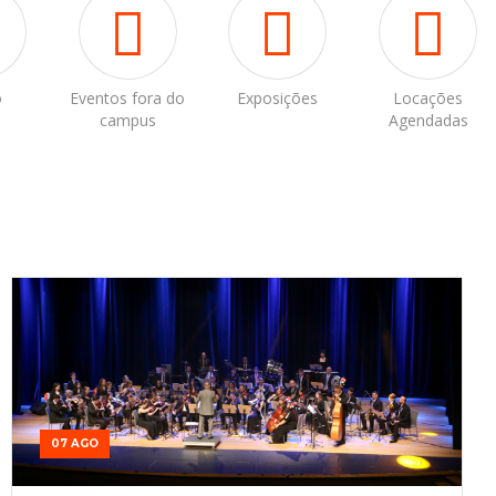
o
Eventos fora do
Exposições
Locações
campus
Agendadas
07 AGO