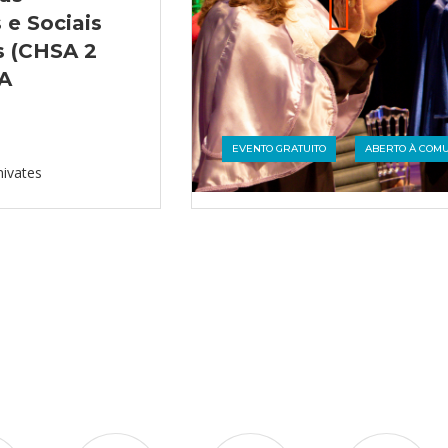
e Sociais
s (CHSA 2
6A
EVENTO GRATUITO
ABERTO À COM
nivates