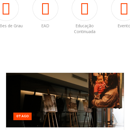
ões de Grau
EAD
Educação
Event
Continuada
07 AGO