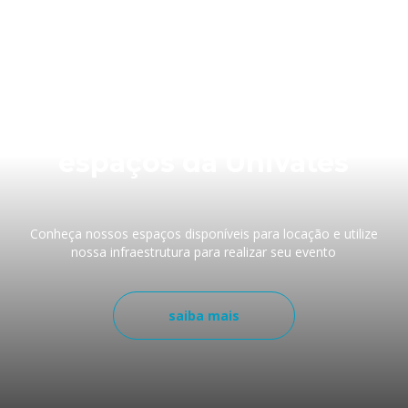
Faça seu evento nos
espaços da Univates
Conheça nossos espaços disponíveis para locação e utilize
nossa infraestrutura para realizar seu evento
saiba mais