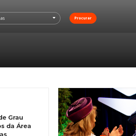
Procurar
de Grau
os da Área
ias