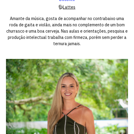
Lattes
Amante da música, gosta de acompanhar no contrabaixo uma
roda de gaita e violão, ainda mais no complemento de um bom
churrasco e uma boa cerveja. Nas aulas e orientações, pesquisa e
produção intelectual trabalha com firmeza, porém sem perder a
ternura jamais.
Escolha a vaga que você
quer concorrer:
vagas para início de curso
vagas a partir do 2º ano de curso