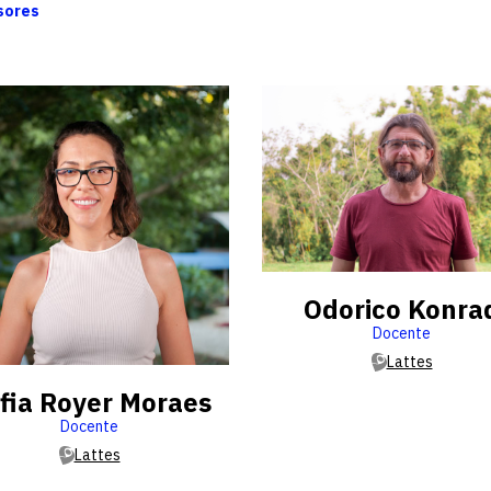
sores
Odorico Konra
Docente
Lattes
fia Royer Moraes
Docente
Lattes