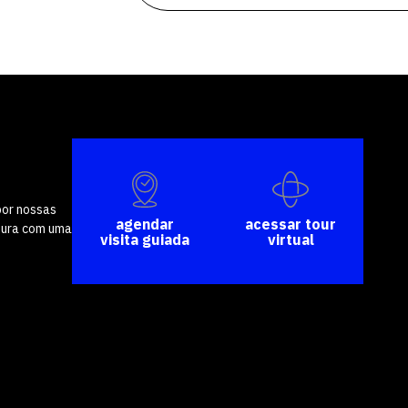
por nossas
agendar
acessar tour
tura com uma
visita guiada
virtual