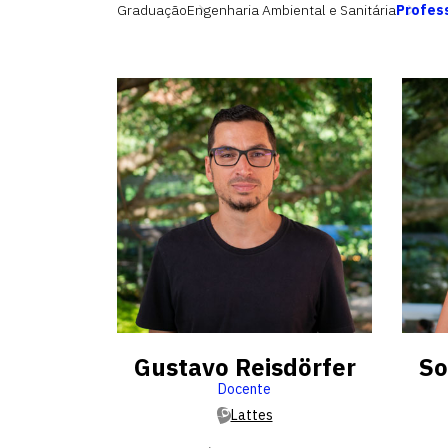
Graduação
Engenharia Ambiental e Sanitária
Profes
Gustavo Reisdörfer
So
Docente
Lattes