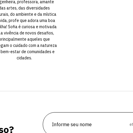
genheira, professora, amante
das artes, das diversidades
urais, do ambiente e da mística
vida, profe que adora uma boa
ilha! Sofia é curiosa e motivada
la vivência de novos desafios,
principalmente aqueles que
gam o cuidado com a natureza
 bem-estar de comunidades e
Escolha a vaga que você
cidades.
quer concorrer:
vagas para início de curso
vagas a partir do 2º ano de curso
e
so?