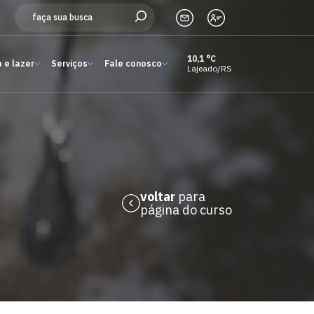
10,1 °C
 e lazer
Serviços
Fale conosco
Lajeado/RS
Estude aqui
Ensino
A Univates
Pesquisa e Inovação
voltar
para
página do curso
Extensão
Cultura e lazer
Serviços