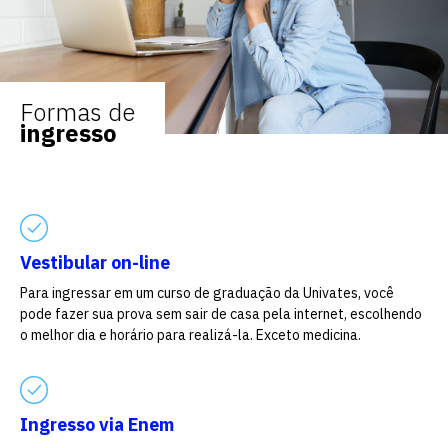
Formas de
ingresso
Vestibular on-line
Para ingressar em um curso de graduação da Univates, você
pode fazer sua prova sem sair de casa pela internet, escolhendo
Escolha a vaga que você
o melhor dia e horário para realizá-la. Exceto medicina.
quer concorrer:
Ingresso via Enem
vagas para início de curso