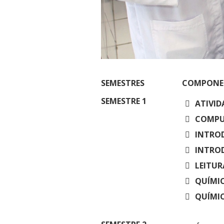
Residências 
Trabalhe Con
Orquestra Gus
Univates
SEMESTRES
COMPONEN
SEMESTRE
1
ATIVID
COMPUT
INTROD
INTROD
LEITUR
QUÍMIC
QUÍMIC