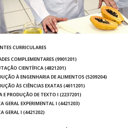
Médicas
osco
tavo Adolfo
TES CURRICULARES
ADES COMPLEMENTARES (9901201)
AÇÃO CIENTÍFICA (4821201)
UÇÃO À ENGENHARIA DE ALIMENTOS (5209204)
UÇÃO ÀS CIÊNCIAS EXATAS (4611201)
A E PRODUÇÃO DE TEXTO I (2237201)
A GERAL EXPERIMENTAL I (4421203)
A GERAL I (4421202)