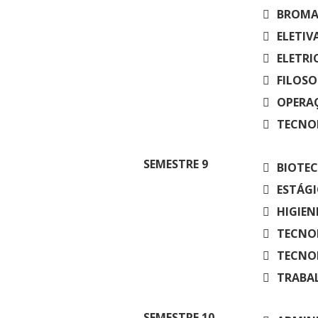
BROMAT
ELETIVA
ELETRI
FILOSOF
OPERAÇ
TECNOL
SEMESTRE
9
BIOTEC
ESTÁGI
HIGIEN
TECNOL
TECNOL
TRABAL
SEMESTRE
10