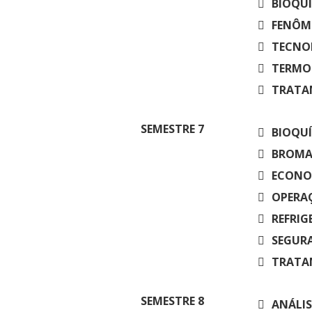
BIOQUÍ
FENÔME
TECNOL
TERMOD
TRATAM
SEMESTRE
7
BIOQUÍ
BROMAT
ECONOM
OPERAÇ
REFRIG
SEGURA
TRATAM
SEMESTRE
8
ANÁLIS