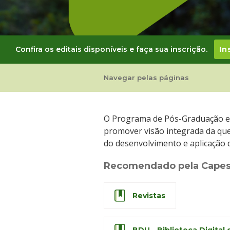
Cursos de Idiomas
Diplomados
Univates & Você - Com
Escolas
Residências Médicas
Trabalhe Conosco
Orquestra Gustavo Ado
Confira os editais disponíveis e faça sua inscrição.
In
Navegar pelas páginas
O Programa de Pós-Graduação em
promover visão integrada da ques
do desenvolvimento e aplicação 
Recomendado pela Cape
Revistas
BDU - Biblioteca Digital