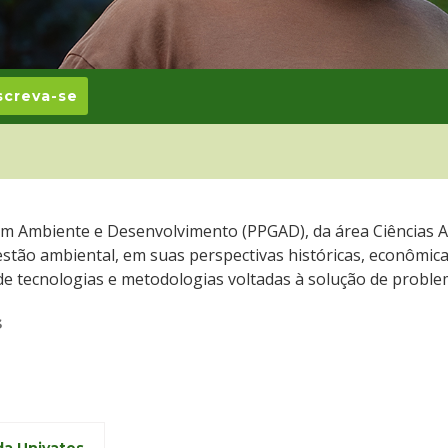
unidade
lfo Univates
screva-se
 Ambiente e Desenvolvimento (PPGAD), da área Ciências Am
tão ambiental, em suas perspectivas históricas, econômicas
de tecnologias e metodologias voltadas à solução de proble
s
 da Univates