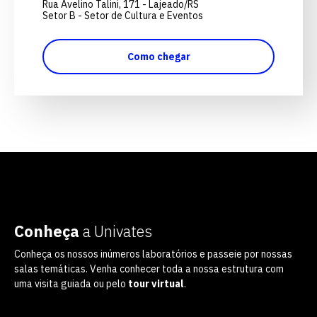
quer concorrer:
Rua Avelino Talini, 171 - Lajeado/RS
Setor B - Setor de Cultura e Eventos
Como chegar
vagas para início de curso
vagas a partir do 2º ano de curso
Conheça
a Univates
Conheça os nossos inúmeros laboratórios e passeie por nossas
salas temáticas. Venha conhecer toda a nossa estrutura com
uma visita guiada ou pelo
tour virtual
.