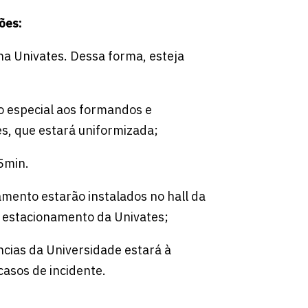
ões:
na Univates. Dessa forma, esteja
o especial aos formandos e
es, que estará uniformizada;
5min.
mento estarão instalados no hall da
o estacionamento da Univates;
cias da Universidade estará à
casos de incidente.