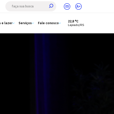
22,8 °C
 e lazer
Serviços
Fale conosco
Lajeado/RS
Estude aqui
Ensino
A Univates
Pesquisa e Inovação
Extensão
Cultura e lazer
Serviços