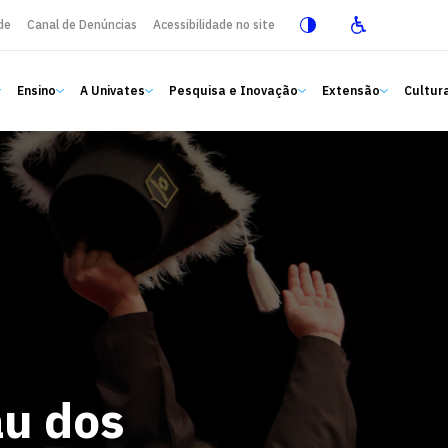
de
Canal de Denúncias
Acessibilidade no site
Ensino
A Univates
Pesquisa e Inovação
Extensão
Cultura
au dos