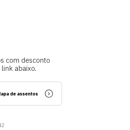
vagas para início de curso
vagas a partir do 2º ano de curso
sos com desconto
link abaixo.
apa de assentos
42