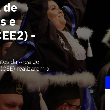
 de
s e
CEE2) -
ntes da Área de
 (CEE) realizarem a