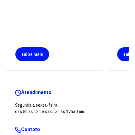
saiba mais
saiba
Atendimento
Segunda a sexta-feira:
das 8h às 12h e das 13h às 17h30min
Contato