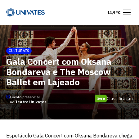
14,9 °C
CULTURAIS
Gala Concert com Oksana
Bondareva e The Moscow
Ballet em Lajeado
Evento presencial
Classificação
livre
no
Teatro Univates
Espetáculo Gala Concert com Oksana Bondareva chega