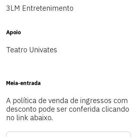
3LM Entretenimento
Apoio
Teatro Univates
Meia-entrada
A política de venda de ingressos com
Escolha a vaga que você
desconto pode ser conferida clicando
quer concorrer:
no link abaixo.