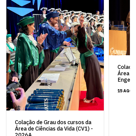
Colaçã
Área de
Engenh
15 AGO 
Colação de Grau dos cursos da
Área de Ciências da Vida (CV1) -
2026A