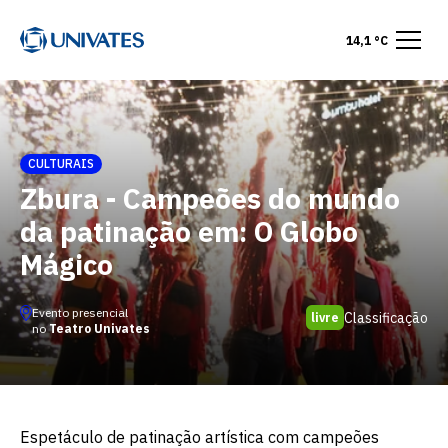
14,1 °C
CULTURAIS
Zbura - Campeões do mundo
da patinação em: O Globo
Mágico
Evento presencial
Classificação
livre
no
Teatro Univates
Espetáculo de patinação artística com campeões