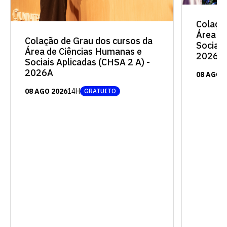
Colaçã
Área d
Colação de Grau dos cursos da
Sociais
Área de Ciências Humanas e
2026A
Sociais Aplicadas (CHSA 2 A) -
2026A
08 AGO 
08 AGO 2026
14H
GRATUITO