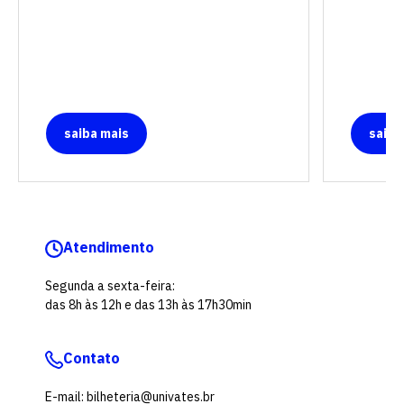
saiba mais
saiba
Atendimento
Segunda a sexta-feira:
das 8h às 12h e das 13h às 17h30min
Contato
E-mail: bilheteria@univates.br