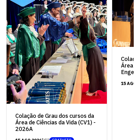
Escolha a vaga que você
quer concorrer:
Colaçã
Área de
vagas para início de curso
Engenh
vagas a partir do 2º ano de curso
15 AGO 
Colação de Grau dos cursos da
Área de Ciências da Vida (CV1) -
2026A