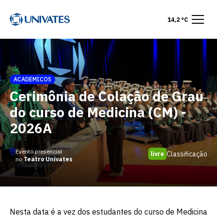
14,2 °C
ACADEMICOS
Cerimônia de Colação de Grau
do curso de Medicina (CM) -
2026A
Evento presencial
Classificação
livre
no
Teatro Univates
Nesta data é a vez dos estudantes do curso de Medicina