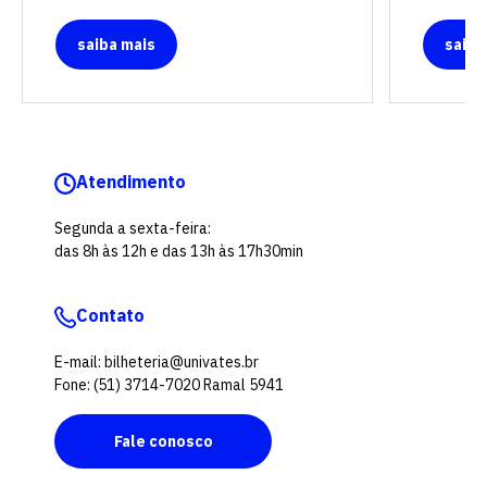
saiba mais
saiba
Atendimento
Segunda a sexta-feira:
das 8h às 12h e das 13h às 17h30min
Contato
E-mail: bilheteria@univates.br
Fone: (51) 3714-7020 Ramal 5941
Fale conosco