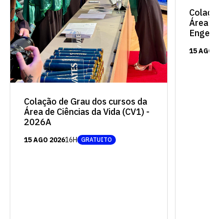
Colaçã
Área de
Engenh
15 AGO 
Colação de Grau dos cursos da
Área de Ciências da Vida (CV1) -
2026A
15 AGO 2026
16H
GRATUITO