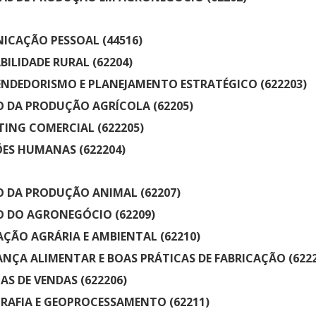
Médicas
osco
tavo Adolfo
CAÇÃO PESSOAL (44516)
ILIDADE RURAL (62204)
NDEDORISMO E PLANEJAMENTO ESTRATÉGICO (622203)
 DA PRODUÇÃO AGRÍCOLA (62205)
ING COMERCIAL (622205)
ES HUMANAS (622204)
 DA PRODUÇÃO ANIMAL (62207)
 DO AGRONEGÓCIO (62209)
AÇÃO AGRÁRIA E AMBIENTAL (62210)
NÇA ALIMENTAR E BOAS PRÁTICAS DE FABRICAÇÃO (6222
AS DE VENDAS (622206)
AFIA E GEOPROCESSAMENTO (62211)