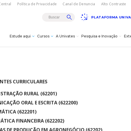
entral
Política de Privacidade
Canal de Denuncia
Alto Contraste
PLATAFORMA UNIV
Estude aqui
Cursos
A Univates
Pesquisa e Inovação
Ext
Teatro Univates
gresso
sencial
rojetos de
es
istância - EAD
a
s
s à
TES CURRICULARES
s e bolsas
vação
dagógica
vates?
Doutorados
itucional
cnológica da
úde
STRAÇÃO RURAL (62201)
ovates
CAÇÃO ORAL E ESCRITA (622200)
s
ões/MBA
Carreiras
18/08
ÁTICA (622201)
Gala Concert com
turais
Oksana Bondareva e
TICA FINANCEIRA (622202)
Institucional
Cursos Crie
Pesquisa
The Moscow Ballet em
omas
cê -
AS DE PRODUÇÃO EM AGRONEGÓCIO (62202)
Lajeado