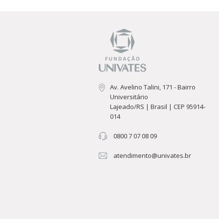
Av. Avelino Talini, 171 - Bairro
Universitário
Lajeado/RS | Brasil | CEP 95914-
014
0800 7 07 08 09
atendimento@univates.br