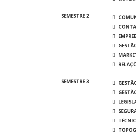
Residências 
Trabalhe Con
Orquestra Gus
Univates
SEMESTRE
2
COMUNI
CONTAB
EMPREE
GESTÃO
MARKET
RELAÇÕ
SEMESTRE
3
GESTÃO
GESTÃO
LEGISL
SEGURA
TÉCNIC
TOPOGR