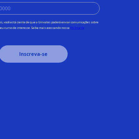
s, você está ciente de que a Univates poderá enviar comunicações sobre
 seu curso de interesse. Saiba mais acessando nossa
Política de