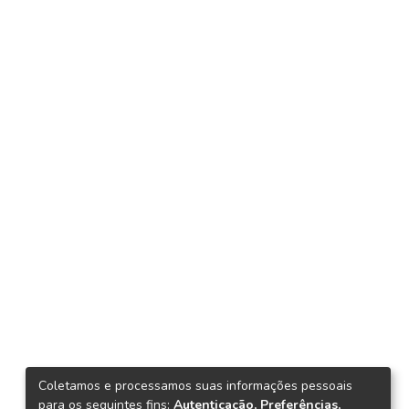
Coletamos e processamos suas informações pessoais
para os seguintes fins:
Autenticação, Preferências,