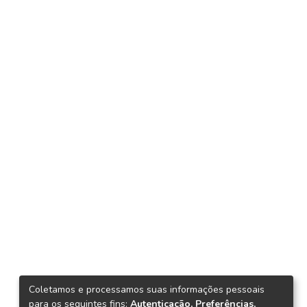
Coletamos e processamos suas informações pessoais
para os seguintes fins:
Autenticação, Preferências,