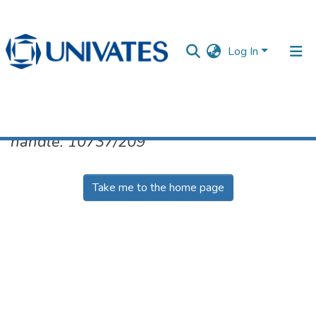
Log In
No item found for the identifier
handle: 10737/209
Documentos
Take me to the home page