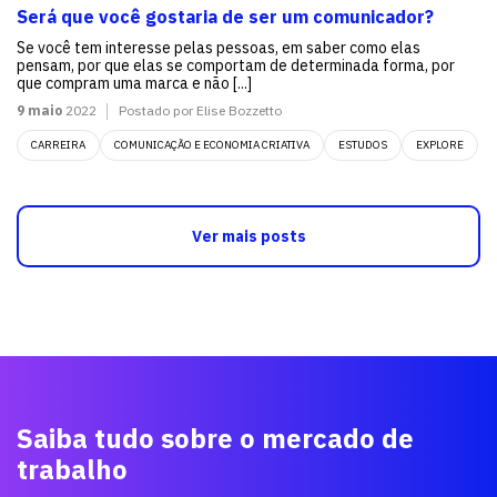
Será que você gostaria de ser um comunicador?
Se você tem interesse pelas pessoas, em saber como elas
pensam, por que elas se comportam de determinada forma, por
que compram uma marca e não [...]
9 maio
2022
Postado por Elise Bozzetto
CARREIRA
COMUNICAÇÃO E ECONOMIA CRIATIVA
ESTUDOS
EXPLORE
Ver mais posts
Saiba tudo sobre o mercado de
trabalho