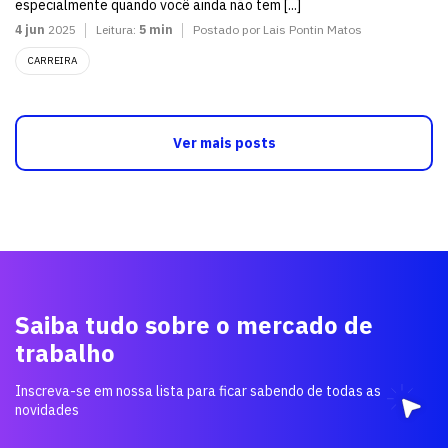
especialmente quando você ainda não tem [...]
4 jun
2025
Leitura:
5 min
Postado por Lais Pontin Matos
CARREIRA
Ver mais posts
Saiba tudo sobre o mercado de
trabalho
Inscreva-se em nossa lista para ficar sabendo de todas as
novidades