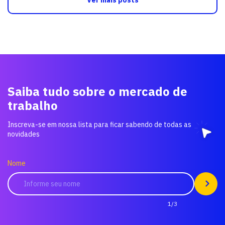
Saiba tudo sobre o mercado de
trabalho
Inscreva-se em nossa lista para ficar sabendo de todas as
novidades
Nome
1/3