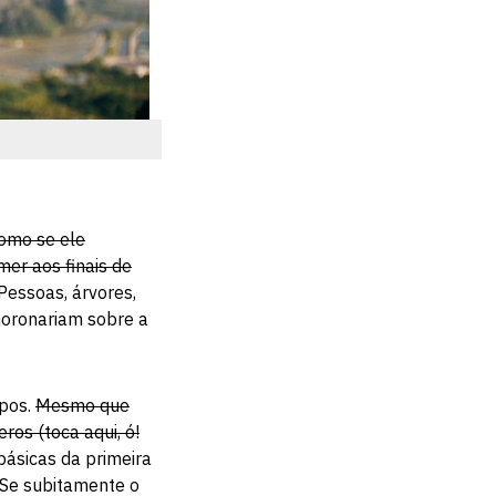
como se ele
er aos finais de
essoas, árvores,
moronariam sobre a
rpos.
Mesmo que
os (toca aqui, ó!
ásicas da primeira
. Se subitamente o