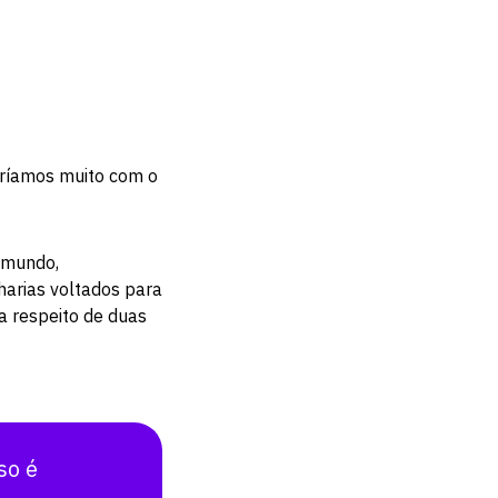
teríamos muito com o
 mundo,
arias voltados para
a respeito de duas
so é