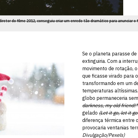
retor do filme 2012, conseguiu criar um enredo tão dramático para anunciar o
Se o planeta parasse de g
extinguiria. Com a interr
movimento de rotação, o
que ficasse virado para o
transformando em um d
temperaturas altíssimas.
globo permaneceria sem
darkness, my old friend!*
gelado
(Let it go, let it go
diferença térmica entre 
provocaria ventanias terr
Divulgação/Pexels)