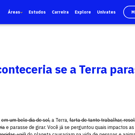
Áreas
Estudos
Carreira
Explore
Univates
M
onteceria se a Terra par
,
em um belo dia de sol,
a Terra,
farta de tanto trabalhar,
reso
ia
e parasse de girar. Você já se perguntou quais impactos as 
ecidas, vai!)
do planeta causariam na vida de pessoas e anima