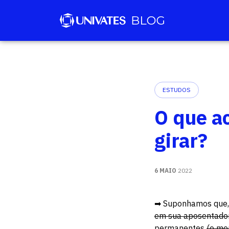
ESTUDOS
O que ac
girar?
6 MAIO
2022
➡ Suponhamos que
em sua aposentador
permanentes
(e mer