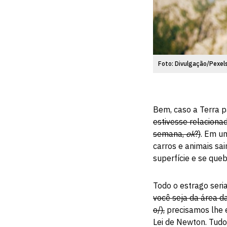
Foto: Divulgação/Pexel
Bem, caso a Terra p
estivesse relaciona
semana,
ok
?)
. Em u
carros e animais sa
superfície e se que
Todo o estrago seri
você seja da área d
o/),
precisamos lhe 
Lei de Newton. Tudo 