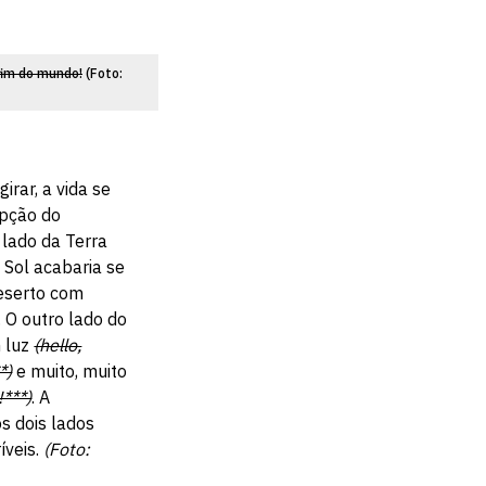
 fim do mundo!
(Foto:
irar, a vida se
upção do
 lado da Terra
 Sol acabaria se
eserto com
 O outro lado do
 luz
(hello,
*)
e muito, muito
!***)
. A
os dois lados
íveis.
(Foto: