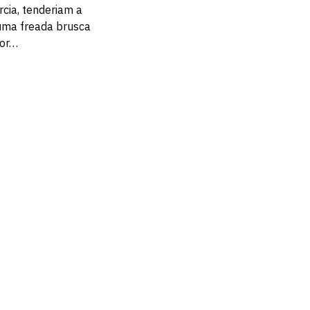
rcia, tenderiam a
uma freada brusca
dor…