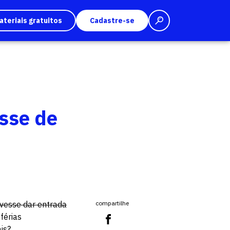
ateriais gratuitos
Cadastre-se
asse de
lvesse dar entrada
compartilhe
férias
is?