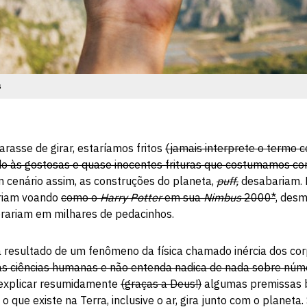
s
arasse de girar, estaríamos fritos
(jamais interprete o termo 
do às gostosas e quase inocentes frituras que costumamos com
m cenário assim, as construções do planeta,
puff,
desabariam. P
iriam voando
como o
Harry Potter
em sua
Nimbus
2000*
, des
brariam em milhares de pedacinhos.
a resultado de um fenômeno da física chamado inércia dos co
as ciências humanas e não entenda nadica de nada sobre númer
explicar resumidamente
(graças a Deus!)
algumas premissas b
o que existe na Terra, inclusive o ar, gira junto com o planeta