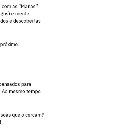
e com as “Marias”
jogos) e mente
zados e descobertas
 próximo,
 pensados para
s. Ao mesmo tempo,
essoas que o cercam?
!