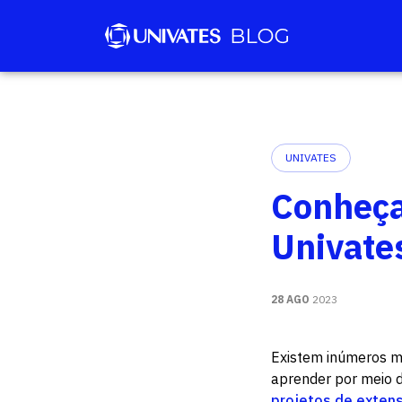
UNIVATES
Conheça
Univate
28 AGO
2023
Existem inúmeros mot
aprender por meio d
projetos de exten