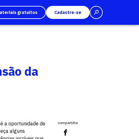
ateriais gratuitos
Cadastre-se
nsão da
, é a oportunidade de
compartilhe
heça alguns
ências incríveis que