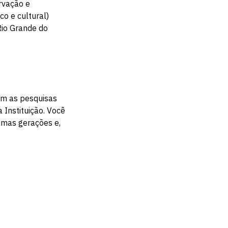
rvação e
co e cultural)
Rio Grande do
com as pesquisas
 Instituição. Você
imas gerações e,