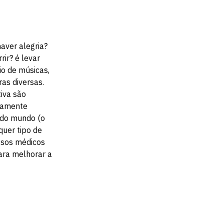
aver alegria?
rir? é levar
io de músicas,
as diversas.
tiva são
tamente
 do mundo (o
quer tipo de
ssos médicos
ara melhorar a