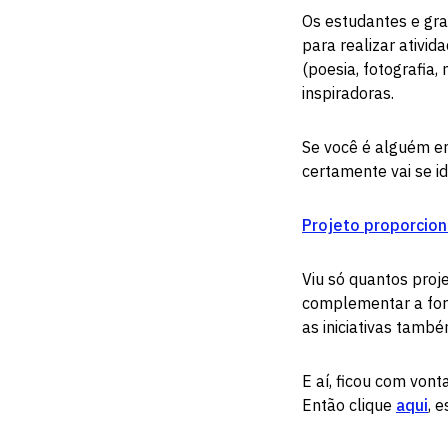
Os estudantes e gr
para realizar ativi
(poesia, fotografia
inspiradoras.
Se você é alguém em
certamente vai se id
Projeto proporciona
Viu só quantos proj
complementar a for
as iniciativas tamb
E aí, ficou com von
Então clique
aqui
, 