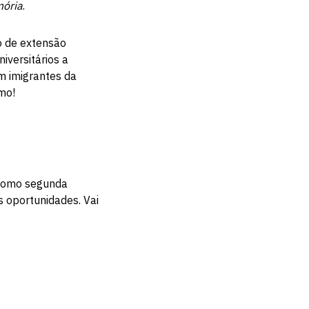
mória
.
o de extensão
niversitários a
m imigrantes da
mo!
 como segunda
 oportunidades. Vai