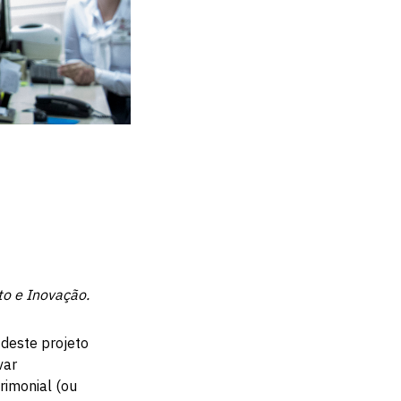
o e Inovação.
 deste projeto
var
imonial (ou