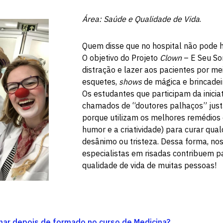
Área: Saúde e Qualidade de Vida
.
Quem disse que no hospital não pode h
O objetivo do Projeto
Clown
– E Seu Sor
distração e lazer aos pacientes por me
esquetes,
shows
de mágica e brincadeir
Os estudantes que participam da inicia
chamados de “doutores palhaços” jus
porque utilizam os melhores remédios
humor e a criatividade) para curar qual
desânimo ou tristeza. Dessa forma, no
especialistas em risadas contribuem p
qualidade de vida de muitas pessoas!
har depois de formado no curso de Medicina?