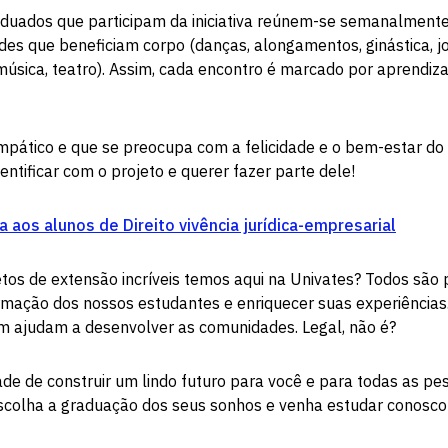
aduados que participam da iniciativa reúnem-se semanalment
dades que beneficiam corpo (danças, alongamentos, ginástica, 
, música, teatro). Assim, cada encontro é marcado por aprendi
pático e que se preocupa com a felicidade e o bem-estar do
entificar com o projeto e querer fazer parte dele!
 aos alunos de Direito vivência jurídica-empresarial
etos de extensão incríveis temos aqui na Univates? Todos são
mação dos nossos estudantes e enriquecer suas experiência
ém ajudam a desenvolver as comunidades. Legal, não é?
tade de construir um lindo futuro para você e para todas as p
escolha a graduação dos seus sonhos e venha estudar conosco