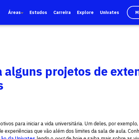
Áreas
Estudos
Carreira
Explore
Univates
M
 alguns projetos de exte
s
ivos para iniciar a vida universitária. Um deles, por exemplo
e experiências que vão além dos limites da sala de aula. Con
são da Univates
lendo o
post
de hoje e saiba mais sobre as viv