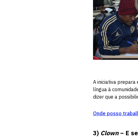
A iniciativa prepar
língua à comunidade
dizer que a possibi
Onde posso trabalh
3)
Clown
– E se