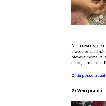
A iniciativa é super
arqueológicas, histó
provavelmente vai g
assim, formar cidadã
Onde posso trabalh
2)
Vem pra cá