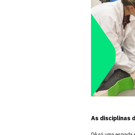
As disciplinas
Dê só uma espiada e