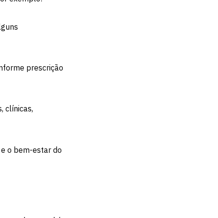
alguns
onforme prescrição
 clínicas,
a e o bem-estar do