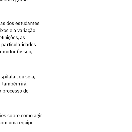
nhas dos estudantes
ixos e a variação
finições, as
 particularidades
ocomotor (ósseo,
pitalar, ou seja,
o, também irá
o processo do
ções sobre como agir
o com uma equipe