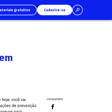
ateriais gratuitos
Cadastre-se
 em
 hoje, você vai
compartilhe
r ações de prevenção
pare-se para