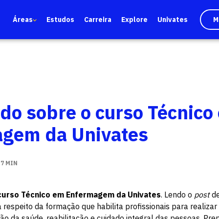
Áreas
Estudos
Carreira
Explore
Univates
M
udo sobre o curso Técnico
gem da Univates
:
7 MIN
curso Técnico em Enfermagem da Univates
. Lendo o
post
de
a respeito da formação que habilita profissionais para realiza
o da saúde, reabilitação e cuidado integral das pessoas. Pre