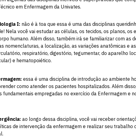
 Técnico em Enfermagem da Univates.
iologia I:
não é à toa que essa é uma das disciplinas queridi
! Nela você vai estudar as células, os tecidos, os planos, os e
rpo humano. Além disso, também irá se familiarizar com as de
as nomenclaturas, a localização, as variações anatômicas e as
rculatório, respiratório, digestório, tegumentar, do aparelho l
cular) e hematopoiético.
fermagem:
essa é uma disciplina de introdução ao ambiente hos
prender como atender os pacientes hospitalizados. Além diss
as fundamentais empregadas no exercício da Enfermagem e n
ergência:
ao longo dessa disciplina, você vai receber orienta
íticas de intervenção da enfermagem e realizar seu trabalh
l.