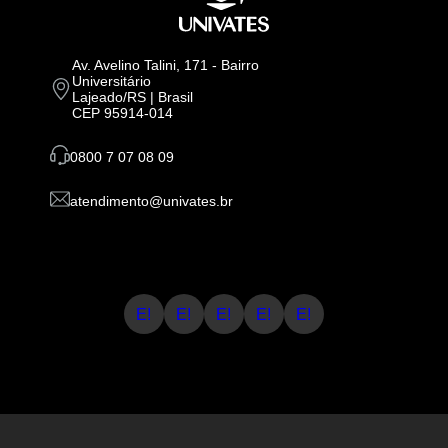
Av. Avelino Talini, 171 - Bairro
Universitário
Lajeado/RS | Brasil
CEP 95914-014
0800 7 07 08 09
atendimento@univates.br
E!
E!
E!
E!
E!