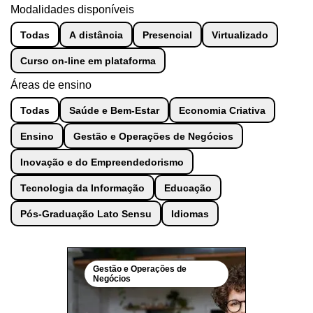
Modalidades disponíveis
Todas
A distância
Presencial
Virtualizado
Curso on-line em plataforma
Áreas de ensino
Todas
Saúde e Bem-Estar
Economia Criativa
Ensino
Gestão e Operações de Negócios
Inovação e do Empreendedorismo
Tecnologia da Informação
Educação
Pós-Graduação Lato Sensu
Idiomas
Gestão e Operações de
Negócios