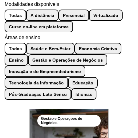
Modalidades disponíveis
Todas
A distância
Presencial
Virtualizado
Curso on-line em plataforma
Áreas de ensino
Todas
Saúde e Bem-Estar
Economia Criativa
Ensino
Gestão e Operações de Negócios
Inovação e do Empreendedorismo
Tecnologia da Informação
Educação
Pós-Graduação Lato Sensu
Idiomas
Gestão e Operações de
Negócios