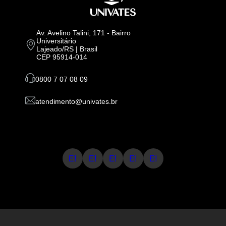
Av. Avelino Talini, 171 - Bairro
Universitário
Lajeado/RS | Brasil
CEP 95914-014
0800 7 07 08 09
atendimento@univates.br
E!
E!
E!
E!
E!