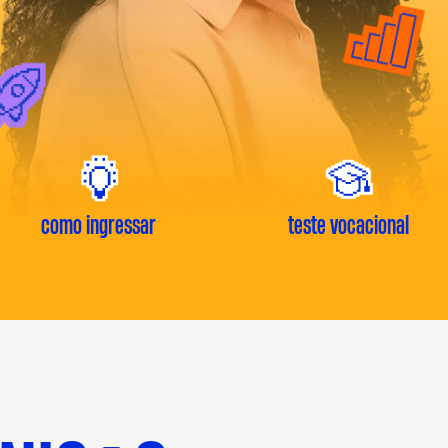
RA O EDITAL
RA O EDITAL
RA OS APROVADOS
RA OS APROVADOS
como ingressar
teste vocacional