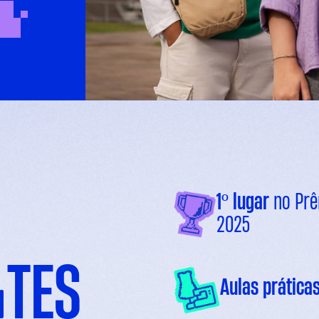
1º lugar
no Prê
2025
A
TES
Aulas prática