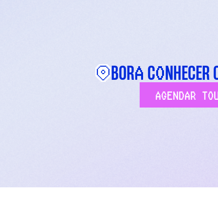
A
O
BOR
C
NHECER 
AGENDAR TO