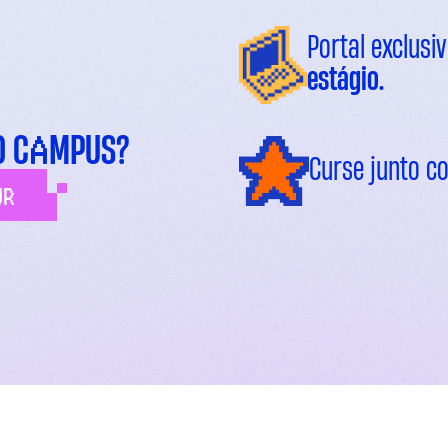
Portal exclusi
estágio.
A
O C
MPUS?
Curse junto 
UR