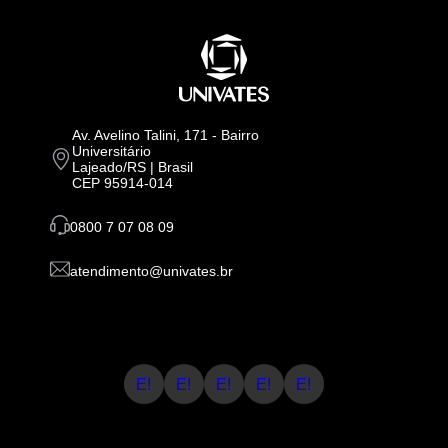
Av. Avelino Talini, 171 - Bairro
Universitário
Lajeado/RS | Brasil
CEP 95914-014
0800 7 07 08 09
atendimento@univates.br
E!
E!
E!
E!
E!