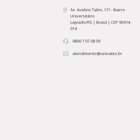
Av. Avelino Talini, 171 - Bairro
Universitário
Lajeado/RS | Brasil | CEP 95914-
014
0800 7 07 08 09
atendimento@univates.br