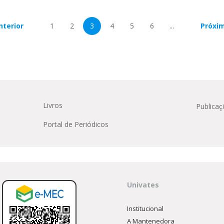
nterior
1
2
3
4
5
6
...
Próxi
Livros
Publicaç
Portal de Periódicos
Univates
Institucional
A Mantenedora