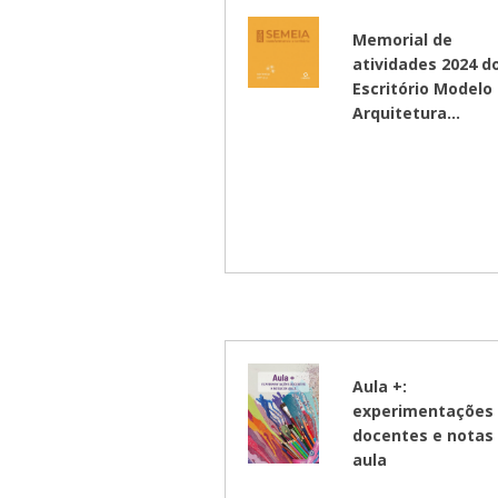
Residências 
Trabalhe Con
Orquestra Gus
Memorial de
Univates
atividades 2024 d
Escritório Modelo
Arquitetura...
Aula +:
experimentações
docentes e notas
aula