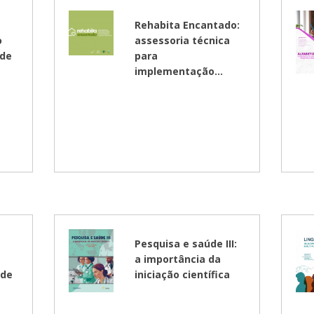
Médicas
osco
tavo Adolfo
Rehabita Encantado:
o
assessoria técnica
 de
para
implementação...
Pesquisa e saúde III:
a importância da
 de
iniciação científica