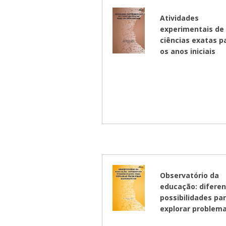
Residências 
Trabalhe Con
Orquestra Gus
Atividades
Univates
experimentais de
ciências exatas p
os anos iniciais
Observatório da
educação: difere
possibilidades pa
explorar problem