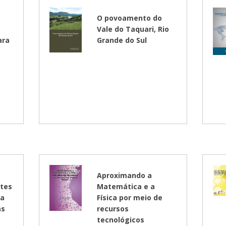
Médicas
osco
tavo Adolfo
O povoamento do
Vale do Taquari, Rio
ara
Grande do Sul
Aproximando a
ntes
Matemática e a
ra
Física por meio de
as
recursos
tecnológicos