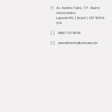
Av. Avelino Talini, 171 - Bairro
Universitário
Lajeado/RS | Brasil | CEP 95914-
014
0800 7 07 08 09
atendimento@univates.br