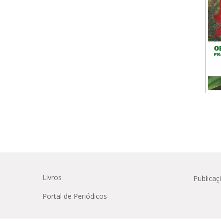
Médicas
osco
tavo Adolfo
Livros
Publicaç
Portal de Periódicos