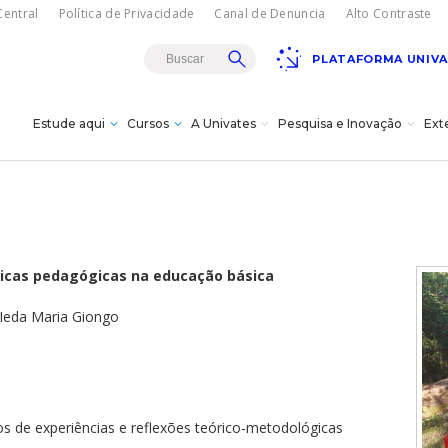
entral
Política de Privacidade
Canal de Denuncia
Alto Contraste
PLATAFORMA UNIV
Estude aqui
Cursos
A Univates
Pesquisa e Inovação
Ext
Teatro Univates
gresso
sencial
rojetos de
es
istância - EAD
a
s
s à
áticas pedagógicas na educação básica
s e bolsas
vação
dagógica
 Ieda Maria Giongo
vates?
Doutorados
itucional
cnológica da
úde
ovates
s
ões/MBA
Carreiras
18/08
Gala Concert com
turais
Oksana Bondareva e
Institucional
Cursos Crie
Pesquisa
The Moscow Ballet em
omas
cê -
tos de experiências e reflexões teórico-metodológicas
Lajeado