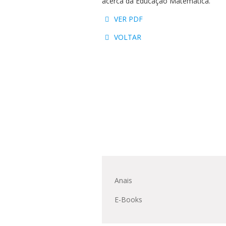
acerca da Educação Matemática.
Residências 
Trabalhe Con
Orquestra Gus
Univates
VER PDF
VOLTAR
Anais
E-Books