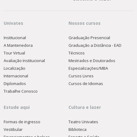
Univates
Nossos cursos
Institucional
Graduação Presencial
A Mantenedora
Graduação a Distância - EAD
Tour Virtual
Técnicos
Avaliação Institucional
Mestrados e Doutorados
Localização
Especializações/MBA
Internacional
Cursos Livres
Diplomados
Cursos de Idiomas
Trabalhe Conosco
Estude aqui
Cultura e lazer
Formas de ingresso
Teatro Univates
Vestibular
Biblioteca
Financiamentos e bolsas
Esporte e Saúde