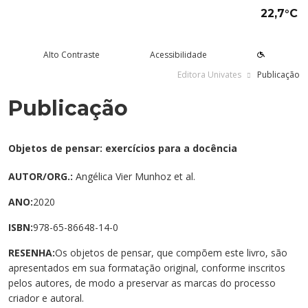
22,7°C
Alto Contraste
Acessibilidade
Editora Univates
Publicação
Publicação
tude aqui
rsos
Univates
squisa e Inovação
tensão
ltura e Lazer
rviços
voltar
voltar
voltar
voltar
voltar
voltar
voltar
Formas de ingresso
Graduação Presencial
Institucional
Pesquisa
Programas e Projetos de
Teatro Univates
Alunos
Objetos de pensar: exercícios para a docência
Extensão
Vestibular
Graduação a Distância - EAD
A Mantenedora
Tecnovates
Vocal Univates
Comunidade
AUTOR/ORG.:
Angélica Vier Munhoz et al.
Cursos Abertos à Comunidade
ANO:
2020
Financiamentos e bolsas
Técnicos
Tour Virtual
Portal da Inovação
Biblioteca
Diplomados
Assessoria Pedagógica Externa
ISBN:
978-65-86648-14-0
Por que a Univates?
Mestrados e Doutorados
Avaliação Institucional
Incubadora Tecnológica da
Esporte e Saúde
Empresas
Univates - Inovates
RESENHA:
Os objetos de pensar, que compõem este livro, são
Visitas guiadas
Especializações/MBA
Localização
Eventos
Plataforma de Carreiras
apresentados em sua formatação original, conforme inscritos
pelos autores, de modo a preservar as marcas do processo
Blog Univates
Cursos Crie
Internacional
Atividades Culturais
+Ação
criador e autoral.