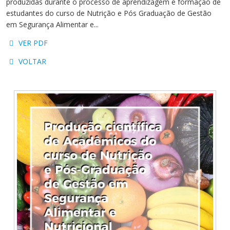
produzidas durante o processo de aprendizagem e formação de
Cursos de Idiomas
Diplomados
Univates & Você - Comunidade
Escolas
estudantes do curso de Nutrição e Pós Graduação de Gestão
Residências Médicas
Trabalhe Conosco
Orquestra Gustavo Adolfo
em Segurança Alimentar e...
Univates
VER PDF
VOLTAR