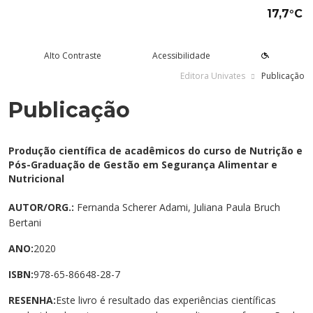
17,7°C
Alto Contraste
Acessibilidade
Editora Univates
Publicação
Publicação
tude aqui
rsos
Univates
squisa e Inovação
tensão
ltura e Lazer
rviços
voltar
voltar
voltar
voltar
voltar
voltar
voltar
Formas de ingresso
Graduação Presencial
Institucional
Pesquisa
Programas e Projetos de
Teatro Univates
Alunos
Produção científica de acadêmicos do curso de Nutrição e
Extensão
Pós-Graduação de Gestão em Segurança Alimentar e
Vestibular
Graduação a Distância - EAD
A Mantenedora
Tecnovates
Vocal Univates
Comunidade
Nutricional
Cursos Abertos à Comunidade
Financiamentos e bolsas
Técnicos
Tour Virtual
Portal da Inovação
Biblioteca
Diplomados
AUTOR/ORG.:
Fernanda Scherer Adami, Juliana Paula Bruch
Assessoria Pedagógica Externa
Bertani
Por que a Univates?
Mestrados e Doutorados
Avaliação Institucional
Incubadora Tecnológica da
Esporte e Saúde
Empresas
Univates - Inovates
ANO:
2020
Visitas guiadas
Especializações/MBA
Localização
Eventos
Plataforma de Carreiras
ISBN:
978-65-86648-28-7
Blog Univates
Cursos Crie
Internacional
Atividades Culturais
+Ação
RESENHA:
Este livro é resultado das experiências científicas