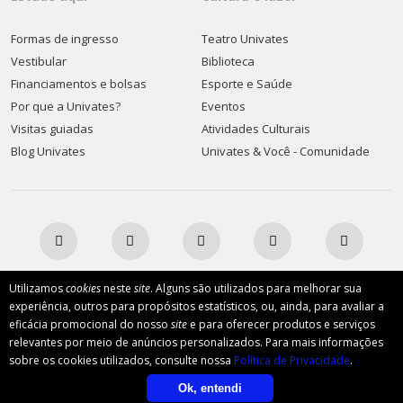
Formas de ingresso
Teatro Univates
Vestibular
Biblioteca
Financiamentos e bolsas
Esporte e Saúde
Por que a Univates?
Eventos
Visitas guiadas
Atividades Culturais
Blog Univates
Univates & Você - Comunidade
Utilizamos
cookies
neste
site
. Alguns são utilizados para melhorar sua
experiência, outros para propósitos estatísticos, ou, ainda, para avaliar a
AFILIADA:
eficácia promocional do nosso
site
e para oferecer produtos e serviços
relevantes por meio de anúncios personalizados. Para mais informações
sobre os cookies utilizados, consulte nossa
Política de Privacidade
.
Instituição de Ensino Superior Comunitária
Ok, entendi