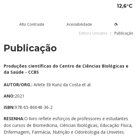
12,6°C
Alto Contraste
Acessibilidade
Editora Univates
Publicação
Publicação
tude aqui
rsos
Univates
squisa e Inovação
tensão
ltura e Lazer
rviços
voltar
voltar
voltar
voltar
voltar
voltar
voltar
Formas de ingresso
Graduação Presencial
Institucional
Pesquisa
Programas e Projetos de
Teatro Univates
Alunos
Produções científicas do Centro de Ciências Biológicas e
Extensão
da Saúde - CCBS
Vestibular
Graduação a Distância - EAD
A Mantenedora
Tecnovates
Vocal Univates
Comunidade
Cursos Abertos à Comunidade
AUTOR/ORG.:
Arlete Eli Kunz da Costa et al.
Financiamentos e bolsas
Técnicos
Tour Virtual
Portal da Inovação
Biblioteca
Diplomados
ANO:
2021
Assessoria Pedagógica Externa
Por que a Univates?
Mestrados e Doutorados
Avaliação Institucional
Incubadora Tecnológica da
Esporte e Saúde
Empresas
ISBN:
978-65-86648-36-2
Univates - Inovates
Visitas guiadas
Especializações/MBA
Localização
Eventos
Plataforma de Carreiras
RESENHA:
O livro reflete esforços de professores e estudantes
dos cursos de Biomedicina, Ciências Biológicas, Educação Física,
Blog Univates
Cursos Crie
Internacional
Atividades Culturais
+Ação
Enfermagem, Farmácia, Nutrição e Odontologia da Univetes.