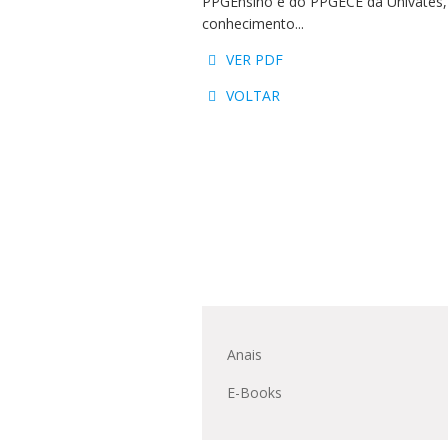
PPGEnsino e do PPGECE da Univates, 
Residências 
Trabalhe Con
Orquestra Gus
conhecimento...
Univates
VER PDF
VOLTAR
Anais
E-Books