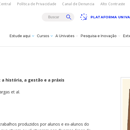
entral
Política de Privacidade
Canal de Denuncia
Alto Contraste
PLATAFORMA UNIV
Estude aqui
Cursos
A Univates
Pesquisa e Inovação
Ext
Teatro Univates
gresso
sencial
rojetos de
es
istância - EAD
a
s
s à
a história, a gestão e a práxis
s e bolsas
vação
dagógica
gas et al.
vates?
Doutorados
itucional
cnológica da
úde
ovates
s
ões/MBA
Carreiras
18/08
Gala Concert com
turais
Oksana Bondareva e
Institucional
Cursos Crie
Pesquisa
The Moscow Ballet em
omas
cê -
trabalhos produzidos por alunos e ex-alunos do
Lajeado