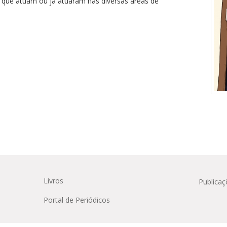
que atuam ou já atuaram nas diversas áreas de
Médicas
osco
tavo Adolfo
Livros
Publicaç
Portal de Periódicos