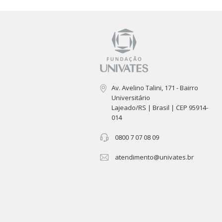
Av. Avelino Talini, 171 - Bairro
Universitário
Lajeado/RS | Brasil | CEP 95914-
014
0800 7 07 08 09
atendimento@univates.br