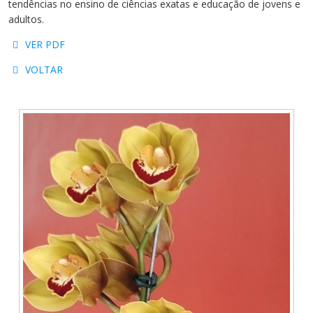
tendências no ensino de ciências exatas e educação de jovens e
Cursos de Idiomas
Diplomados
Univates & Você - Comunidade
Escolas
adultos.
Residências Médicas
Trabalhe Conosco
Orquestra Gustavo Adolfo
VER PDF
Univates
VOLTAR