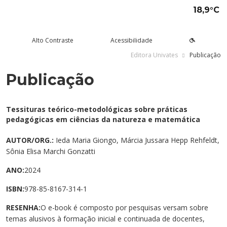
18,9°C
Alto Contraste
Acessibilidade
Editora Univates
Publicação
Publicação
tude aqui
rsos
Univates
squisa e Inovação
tensão
ltura e Lazer
rviços
voltar
voltar
voltar
voltar
voltar
voltar
voltar
Formas de ingresso
Graduação Presencial
Institucional
Pesquisa
Programas e Projetos de
Teatro Univates
Alunos
Tessituras teórico-metodológicas sobre práticas
Extensão
pedagógicas em ciências da natureza e matemática
Vestibular
Graduação a Distância - EAD
A Mantenedora
Tecnovates
Vocal Univates
Comunidade
Cursos Abertos à Comunidade
AUTOR/ORG.:
Ieda Maria Giongo, Márcia Jussara Hepp Rehfeldt,
Financiamentos e bolsas
Técnicos
Tour Virtual
Portal da Inovação
Biblioteca
Diplomados
Sônia Elisa Marchi Gonzatti
Assessoria Pedagógica Externa
Por que a Univates?
Mestrados e Doutorados
Avaliação Institucional
Incubadora Tecnológica da
Esporte e Saúde
Empresas
ANO:
2024
Univates - Inovates
ISBN:
978-85-8167-314-1
Visitas guiadas
Especializações/MBA
Localização
Eventos
Plataforma de Carreiras
RESENHA:
O e-book é composto por pesquisas versam sobre
Blog Univates
Cursos Crie
Internacional
Atividades Culturais
+Ação
temas alusivos à formação inicial e continuada de docentes,